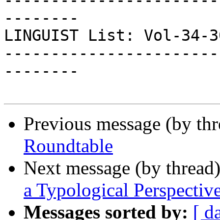
-----------------------
--------

LINGUIST List: Vol-34-30
-----------------------
--------

Previous message (by th
Roundtable
Next message (by thread
a Typological Perspectiv
Messages sorted by:
[ d